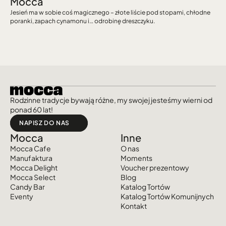
Mocca
Jesień ma w sobie coś magicznego – złote liście pod stopami, chłodne 
poranki, zapach cynamonu i… odrobinę dreszczyku.
Rodzinne tradycje bywają różne, my swojej jesteśmy wierni od 
ponad 60 lat!
NAPISZ DO NAS
Mocca
Inne
Mocca Cafe
O nas
Manufaktura
Moments
Mocca Delight
Voucher prezentowy
Mocca Select
Blog
Candy Bar
Katalog Tortów
Event
y
Katalog Tortów Komunijnych
Kontakt