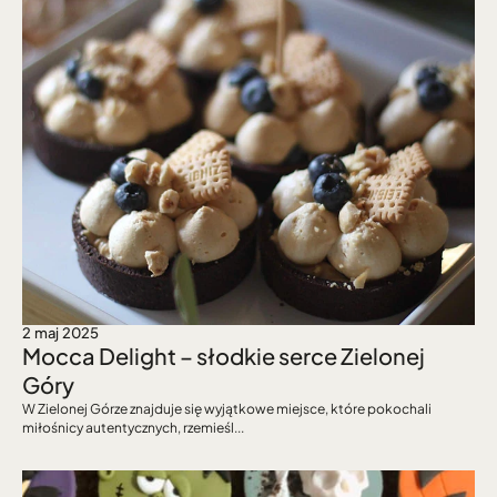
2 maj 2025
Mocca Delight – słodkie serce Zielonej 
Góry
W Zielonej Górze znajduje się wyjątkowe miejsce, które pokochali 
miłośnicy autentycznych, rzemieśl...