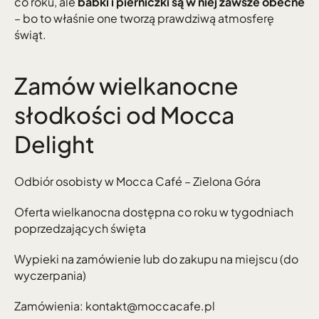
co roku, ale 
babki i pierniczki są w niej zawsze obecne
– bo to właśnie one tworzą prawdziwą atmosferę 
świąt.
Zamów wielkanocne 
słodkości od Mocca 
Delight
Odbiór osobisty w Mocca Café – Zielona Góra
Oferta wielkanocna dostępna co roku w tygodniach 
poprzedzających święta
Wypieki na zamówienie lub do zakupu na miejscu (do 
wyczerpania)
Zamówienia: kontakt@moccacafe.pl