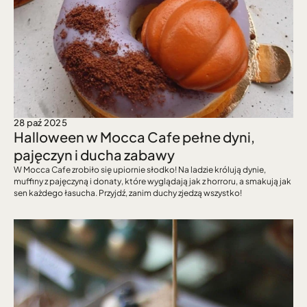
28 paź 2025
Halloween w Mocca Cafe pełne dyni, 
pajęczyn i ducha zabawy
W Mocca Cafe zrobiło się upiornie słodko! Na ladzie królują dynie, 
muffiny z pajęczyną i donaty, które wyglądają jak z horroru, a smakują jak 
sen każdego łasucha. Przyjdź, zanim duchy zjedzą wszystko!