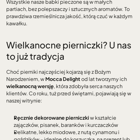
Wszystkie nasze babki pieczone są w małych 
partiach, bez polepszaczy i sztucznych aromatów. To 
prawdziwa rzemieślnicza jakość, którą czuć w każdym 
kawałku.
Wielkanocne pierniczki? U nas 
to już tradycja
Choć pierniki najczęściej kojarzą się z Bożym 
Narodzeniem, w 
Mocca Delight
 od lat tworzymy ich 
wielkanocną wersję
, która zdobyła serca naszych 
klientów. Co roku, tuż przed świętami, pojawiają się w 
naszej witrynie:
Ręcznie dekorowane pierniczki
 w kształcie 
zajączków, pisanek, baranków i kurczaczków
Delikatne, lekko miodowe, z nutą cynamonu i 
goździków – idealne do koszyczka, na prezent lub 